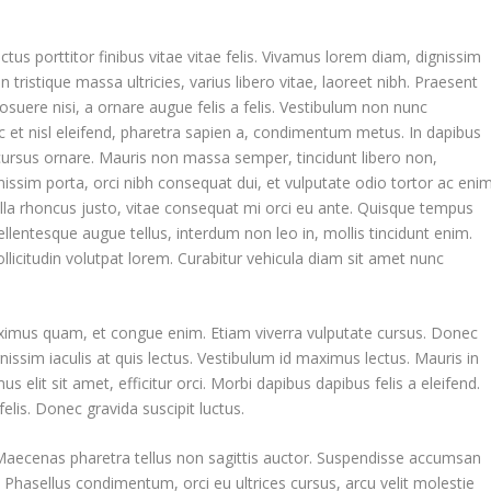
tus porttitor finibus vitae vitae felis. Vivamus lorem diam, dignissim
istique massa ultricies, varius libero vitae, laoreet nibh. Praesent
 posuere nisi, a ornare augue felis a felis. Vestibulum non nunc
ec et nisl eleifend, pharetra sapien a, condimentum metus. In dapibus
 cursus ornare. Mauris non massa semper, tincidunt libero non,
nissim porta, orci nibh consequat dui, et vulputate odio tortor ac enim
ulla rhoncus justo, vitae consequat mi orci eu ante. Quisque tempus
Pellentesque augue tellus, interdum non leo in, mollis tincidunt enim.
llicitudin volutpat lorem. Curabitur vehicula diam sit amet nunc
aximus quam, et congue enim. Etiam viverra vulputate cursus. Donec
issim iaculis at quis lectus. Vestibulum id maximus lectus. Mauris in
s elit sit amet, efficitur orci. Morbi dapibus dapibus felis a eleifend.
felis. Donec gravida suscipit luctus.
. Maecenas pharetra tellus non sagittis auctor. Suspendisse accumsan
 Phasellus condimentum, orci eu ultrices cursus, arcu velit molestie