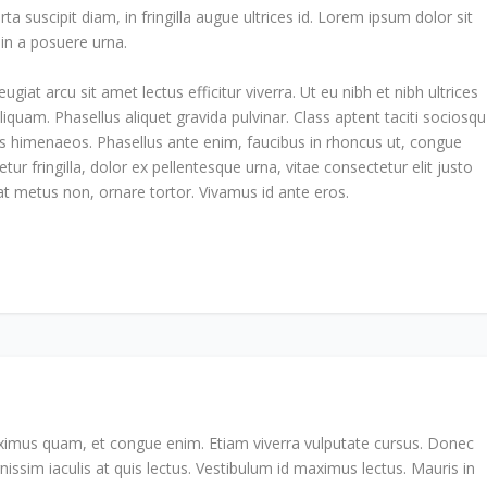
ta suscipit diam, in fringilla augue ultrices id. Lorem ipsum dolor sit
roin a posuere urna.
eugiat arcu sit amet lectus efficitur viverra. Ut eu nibh et nibh ultrices
aliquam. Phasellus aliquet gravida pulvinar. Class aptent taciti sociosqu
os himenaeos. Phasellus ante enim, faucibus in rhoncus ut, congue
ur fringilla, dolor ex pellentesque urna, vitae consectetur elit justo
at metus non, ornare tortor. Vivamus id ante eros.
aximus quam, et congue enim. Etiam viverra vulputate cursus. Donec
issim iaculis at quis lectus. Vestibulum id maximus lectus. Mauris in