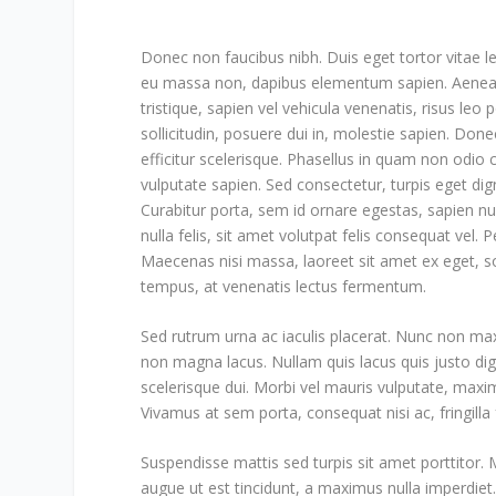
Donec non faucibus nibh. Duis eget tortor vitae lec
eu massa non, dapibus elementum sapien. Aenean tr
tristique, sapien vel vehicula venenatis, risus leo
sollicitudin, posuere dui in, molestie sapien. Don
efficitur scelerisque. Phasellus in quam non odio
vulputate sapien. Sed consectetur, turpis eget dig
Curabitur porta, sem id ornare egestas, sapien n
nulla felis, sit amet volutpat felis consequat vel. 
Maecenas nisi massa, laoreet sit amet ex eget, so
tempus, at venenatis lectus fermentum.
Sed rutrum urna ac iaculis placerat. Nunc non m
non magna lacus. Nullam quis lacus quis justo dign
scelerisque dui. Morbi vel mauris vulputate, maximu
Vivamus at sem porta, consequat nisi ac, fringilla 
Suspendisse mattis sed turpis sit amet porttitor
augue ut est tincidunt, a maximus nulla imperdiet.