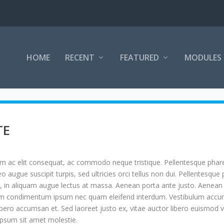
HOME
RECENT
FEATURED
MODULES
TE
m ac elit consequat, ac commodo neque tristique. Pellentesque phare
leo augue suscipit turpis, sed ultricies orci tellus non dui. Pellentesq
, in aliquam augue lectus at massa. Aenean porta ante justo. Aenean da
quam condimentum ipsum nec quam eleifend interdum. Vestibulum accum
libero accumsan et. Sed laoreet justo ex, vitae auctor libero euismod
 ipsum sit amet molestie.