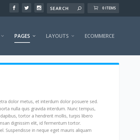
0 ITEMS
PAGES
LAYOUTS
ECOMMERCE
tra dolor metus, et interdum dolor posuere sed.
ue porta nulla quis gravida interdum. Nunc tempus,
pibus, tortor a hendrerit mollis, turpis libero
san dignissim elit, id fermentum tortor.
 vel. Suspendisse in neque eget mauris aliquam