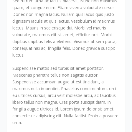
Sed rutrum urna ac iaculis placerat. Nunc non maximus
quam, et congue enim. Etiam viverra vulputate cursus.
Donec non magna lacus. Nullam quis lacus quis justo
dignissim iaculis at quis lectus. Vestibulum id maximus
lectus. Mauris in scelerisque dui. Morbi vel mauris
vulputate, maximus elit sit amet, efficitur orci. Morbi
dapibus dapibus felis a eleifend. Vivamus at sem porta,
consequat nisi ac, fringilla felis. Donec gravida suscipit
luctus.
Suspendisse mattis sed turpis sit amet porttitor.
Maecenas pharetra tellus non sagittis auctor.
Suspendisse accumsan augue ut est tincidunt, a
maximus nulla imperdiet. Phasellus condimentum, orci
eu ultrices cursus, arcu velit molestie arcu, ac faucibus
libero tellus non magna. Cras porta suscipit diam, in
fringilla augue ultrices id. Lorem ipsum dolor sit amet,
consectetur adipiscing elit. Nulla facilisi. Proin a posuere
urna.