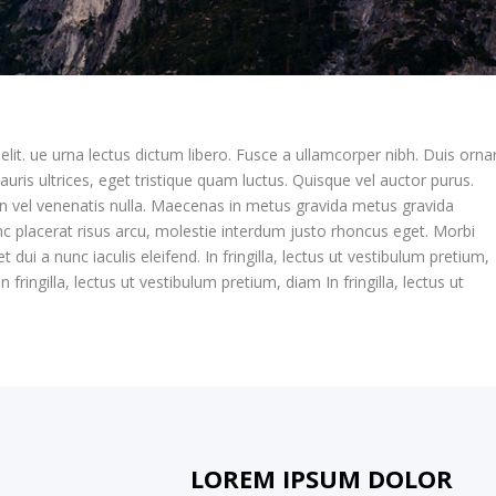
lit. ue urna lectus dictum libero. Fusce a ullamcorper nibh. Duis orna
auris ultrices, eget tristique quam luctus. Quisque vel auctor purus.
an vel venenatis nulla. Maecenas in metus gravida metus gravida
Nunc placerat risus arcu, molestie interdum justo rhoncus eget. Morbi
t dui a nunc iaculis eleifend. In fringilla, lectus ut vestibulum pretium,
 fringilla, lectus ut vestibulum pretium, diam In fringilla, lectus ut
LOREM IPSUM DOLOR