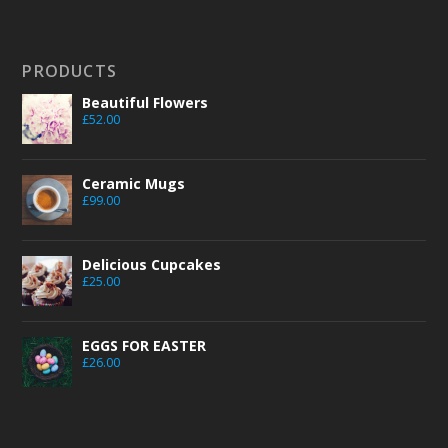
PRODUCTS
Beautiful Flowers
£
52.00
Ceramic Mugs
£
99.00
Delicious Cupcakes
£
25.00
EGGS FOR EASTER
£
26.00