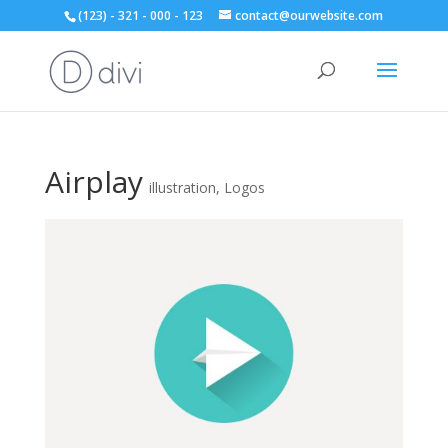
(123) - 321 - 000 - 123
contact@ourwebsite.com
Airplay
illustration
,
Logos