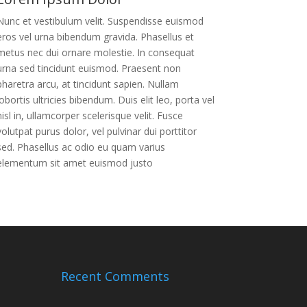
Nunc et vestibulum velit. Suspendisse euismod
eros vel urna bibendum gravida. Phasellus et
metus nec dui ornare molestie. In consequat
urna sed tincidunt euismod. Praesent non
pharetra arcu, at tincidunt sapien. Nullam
lobortis ultricies bibendum. Duis elit leo, porta vel
nisl in, ullamcorper scelerisque velit. Fusce
volutpat purus dolor, vel pulvinar dui porttitor
sed. Phasellus ac odio eu quam varius
elementum sit amet euismod justo
Recent Comments