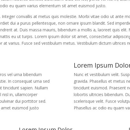
 ac odio eu quam varius elementum sit amet euismod justo.
. Integer convallis at metus quis molestie. Morbi vitae odio ut ante mo
diet dui a purus pellentesque, non ornare ipsum blandit. Sed imperdiet
ndrerit at. Duis massa mauris, bibendum a mollis a, laoreet quis elit. Nu
tis eu ut turpis. Lorem ipsum dolor sit amet, consectetur adipiscing e
or at varius. Fusce sed vestibulum metus. Vestibulum dictum ultrices 
Lorem Ipsum Dolo
eros vel urna bibendum
Nunc et vestibulum velit. Su
stie. In consequat urna sed
gravida. Phasellus et metus n
t tincidunt sapien. Nullam
tincidunt euismod. Praesent no
l nisl in, ullamcorper
lobortis ultricies bibendum. Dui
pulvinar dui porttitor sed.
scelerisque velit. Fusce volutpa
t amet euismod justo
Phasellus ac odio eu quam va
Lorem Ipsum Dolor