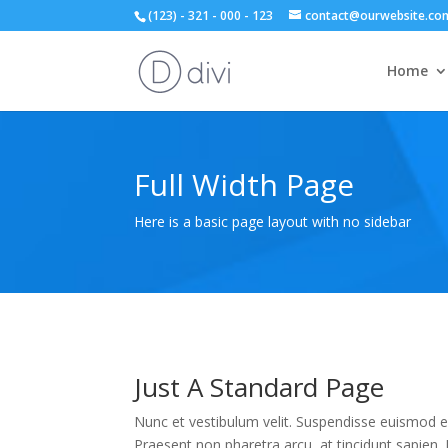
(123) - 321 - 000 - 123
contact@ourwebsite.co
Home
Full Width Page
Here is a basic page layout with no sidebar
Just A Standard Page
Nunc et vestibulum velit. Suspendisse euismod e
Praesent non pharetra arcu, at tincidunt sapien. N