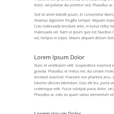
dolor, vel pulvinar dui porttitor sed. Phasellus
Sed sit amet blandit ipsum, et consectetur libero
Vivamus dignissim fringilla semper. Aliquam imper
Cras malesuada tincidunt ante, in luctus tellus he
malesuada vel. Nam ut ipsum quis est faucibus mat
vel, tempus in turpis. Mauris aliquam dictum dol
Lorem Ipsum Dolor
Nunc et vestibulum velit. Suspendisse euismod 
gravida. Phasellus et metus nec dui ornare mole
tincidunt euismod. Praesent non pharetra arcu, a
lobortis ultricies bibendum. Duis elit leo, porta ve
scelerisque velit. Fusce volutpat purus dolor, vel 
Phasellus ac odio eu quam varius elementum si
Lorem Ipsum Dolor