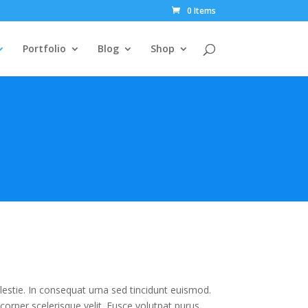
0 Items
Portfolio
Blog
Shop
estie. In consequat urna sed tincidunt euismod.
mcorper scelerisque velit. Fusce volutpat purus