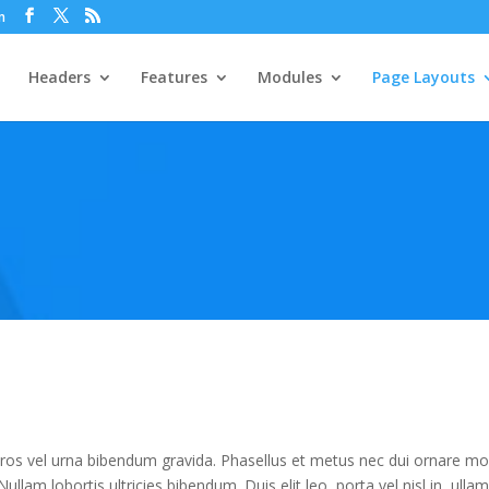
m
Headers
Features
Modules
Page Layouts
ros vel urna bibendum gravida. Phasellus et metus nec dui ornare mol
ullam lobortis ultricies bibendum. Duis elit leo, porta vel nisl in, ulla