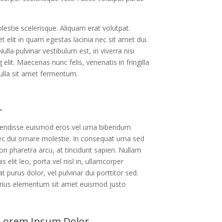
lestie scelerisque. Aliquam erat volutpat.
 elit in quam egestas lacinia nec sit amet dui.
lla pulvinar vestibulum est, in viverra nisi
lit. Maecenas nunc felis, venenatis in fringilla
nulla sit amet fermentum.
r
spendisse euismod eros vel urna bibendum
ec dui ornare molestie. In consequat urna sed
n pharetra arcu, at tincidunt sapien. Nullam
s elit leo, porta vel nisl in, ullamcorper
t purus dolor, vel pulvinar dui porttitor sed.
rius elementum sit amet euismod justo
Lorem Ipsum Dolor